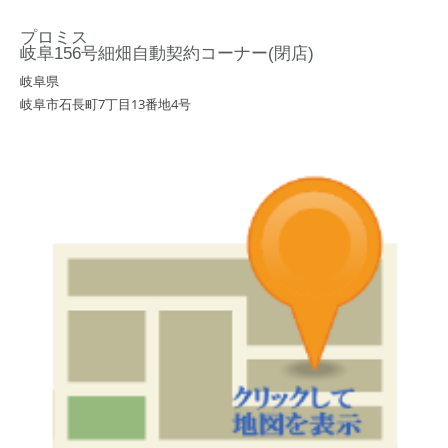
プロミス
岐阜156号細畑自動契約コーナー(閉店)
岐阜県
岐阜市石長町7丁目13番地4号