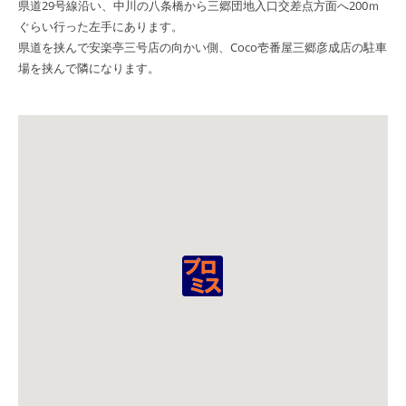
県道29号線沿い、中川の八条橋から三郷団地入口交差点方面へ200ｍ
ぐらい行った左手にあります。
県道を挟んで安楽亭三号店の向かい側、Coco壱番屋三郷彦成店の駐車
場を挟んで隣になります。