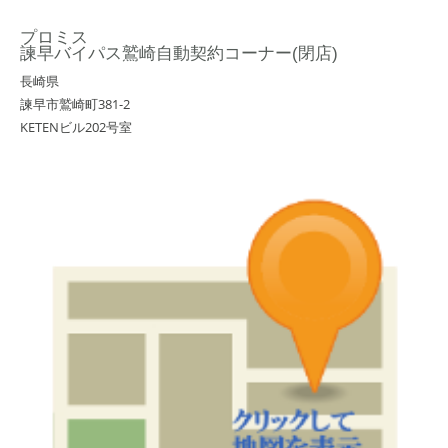
プロミス
諫早バイパス鷲崎自動契約コーナー(閉店)
長崎県
諫早市鷲崎町381-2
KETENビル202号室