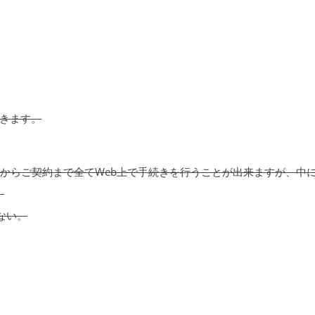
きます。
みからご契約まで全てWeb上で手続きを行うことが出来ますが、中
。
ない。